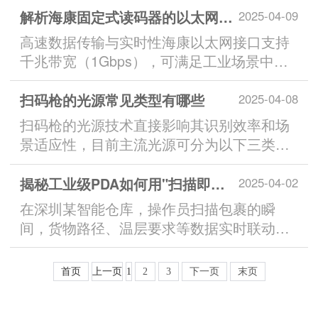
解析海康固定式读码器的以太网接口
2025-04-09
高速数据传输与实时性‌海康以太网接口支持
千兆带宽（1Gbps），可满足工业场景中每
秒90个码的高速解...
扫码枪的光源常见类型有哪些
2025-04-08
扫码枪的光源技术直接影响其识别效率和场
景适应性，目前主流光源可分为以下三类：
1. LED光源（红光/...
揭秘工业级PDA如何用"扫描即决策"改变30个行业
2025-04-02
在深圳某智能仓库，操作员扫描包裹的瞬
间，货物路径、温层要求等数据实时联动调
度系统；上海某急诊科通过腕...
首页
上一页
1
2
3
下一页
末页