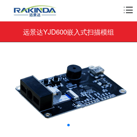
远景达YJD600嵌入式扫描模组